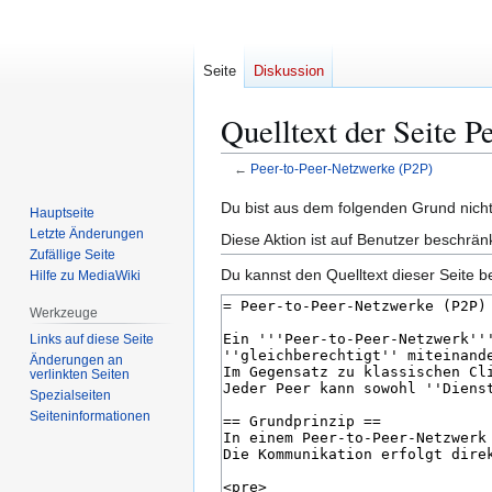
Seite
Diskussion
Quelltext der Seite 
←
Peer-to-Peer-Netzwerke (P2P)
Zur
Zur
Du bist aus dem folgenden Grund nicht 
Hauptseite
Navigation
Suche
Letzte Änderungen
Diese Aktion ist auf Benutzer beschrän
springen
springen
Zufällige Seite
Du kannst den Quelltext dieser Seite b
Hilfe zu MediaWiki
Werkzeuge
Links auf diese Seite
Änderungen an
verlinkten Seiten
Spezialseiten
Seiten­­informationen