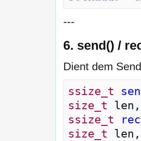
---
6. send() / re
Dient dem Send
ssize_t
sen
size_t
len
,
ssize_t
rec
size_t
len
,