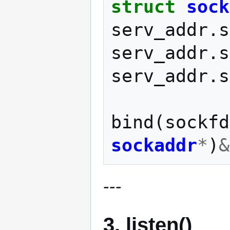
struct
sock
serv_addr
.
s
serv_addr
.
s
serv_addr
.
s
bind
(
sockfd
sockaddr
*
)
&
---
3. listen()