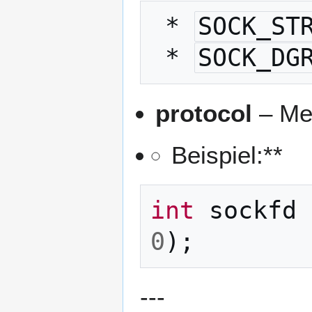
 * 
SOCK_ST
 * 
SOCK_DG
protocol
– Me
Beispiel:**
int
sockfd
0
);
---