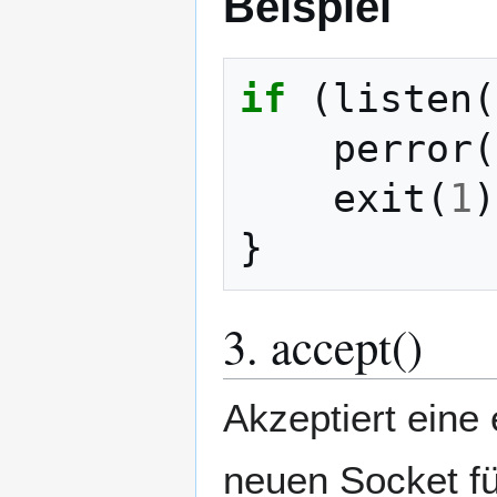
Beispiel
if
(
listen
(
perror
(
exit
(
1
)
}
3. accept()
Akzeptiert eine
neuen Socket fü